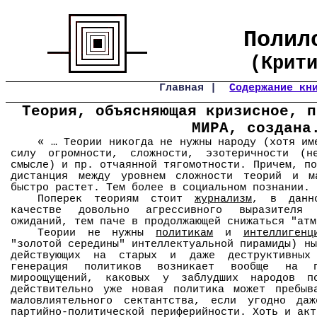
Полил
(Крит
Главная |
Содержание кн
Теория, объясняющая кризисное, п
МИРА, создана
« … Теории никогда не нужны народу (хотя им
силу огромности, сложности, эзотеричности (н
смысле) и пр. отчаянной тягомотности. Причем, по
дистанция между уровнем сложности теорий и м
быстро растет. Тем более в социальном познании.
Поперек теориям стоит
журнализм
, в данн
качестве довольно агрессивного выразителя у
ожиданий, тем паче в продолжающей снижаться "атм
Теории не нужны
политикам
и
интеллигенц
"золотой середины" интеллектуальной пирамиды) ны
действующих на старых и даже деструктивных 
генерация политиков возникает вообще на 
мироощущений, каковых у заблудших народов 
действительно уже новая политика может пребы
маловлиятельного сектантства, если угодно да
партийно-политической периферийности. Хоть и акт