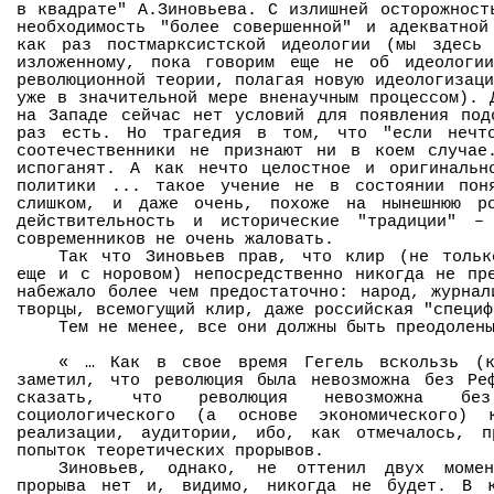
в квадрате" А.Зиновьева. С излишней осторожност
необходимость "более совершенной" и адекватной
как раз постмарксистской идеологии (мы здесь
изложенному, пока говорим еще не об идеологи
революционной теории, полагая новую идеологизаци
уже в значительной мере вненаучным процессом).
на Западе сейчас нет условий для появления под
раз есть. Но трагедия в том, что "если нечто
соотечественники не признают ни в коем случае
испоганят. А как нечто целостное и оригиналь
политики ... такое учение не в состоянии пон
слишком, и даже очень, похоже на нынешнюю ро
действительность и исторические "традиции" –
современников не очень жаловать.
Так что Зиновьев прав, что клир (не тольк
еще и с норовом) непосредственно никогда не пр
набежало более чем предостаточно: народ, журнал
творцы, всемогущий клир, даже российская "специф
Тем не менее, все они должны быть преодолен
« … Как в свое время Гегель вскользь (к
заметил, что революция была невозможна без Ре
сказать, что революция невозможна без 
социологического (а основе экономического)
реализации, аудитории, ибо, как отмечалось, 
попыток теоретических прорывов.
Зиновьев, однако, не оттенил двух момен
прорыва нет и, видимо, никогда не будет. В к