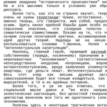
режиме ожидания "исторического происшествия" на
Но и это мыслимо только в условиях уже обра
дискурса.
Более того, как это не странно звучит, теор
очень не нужны
теоретикам
! Чужие, естественно. 
именно творцы, что говорится, меж собой, преде
усами. Здесь накал идейной борьбы даже особо о
серьезные опасения, что солидные попытки 
семантически совместимыми. Похоже на то, что п
лучшем случае позитивной критики, ассимилировав
идей других теорий. Надежды же на некую "
воспользоваться словами Т.Шанина, более на
"интеллектуальную капитуляцию".
Наконец, главный герой, правящий
научны
собственному (правда, косвенному) признанию в 
нерелевантных "экономизмов", соответствен
непосредственно неодолим, непроницаем, воро
антиинтеллектуализма, вроде заявления упомянут
квартиры, где деньги лежат. Интеллектуальный к
Весь этот клир как весьма дружная орган
самосохранении будет все тоньше изощряться, как 
выразителей, а то и их идейных потомков.
Более того, я уж не раз отмечал, что 
социальной мысли давно и "во всех напра
эклектическая хаотизация, без целостной генерали
цветистым веночком все того же однотонного (или
экономизма.
Полезны здесь и некоторые трагические инто