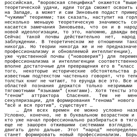
российская, "воровская специфика" окажется "выше
теоретической удачи, идеи тогда сможет освоить 
на Западе, а может и сам Зиновьев подаст приме
"чужими" теориями; так сказать, наступит на горл
несколько меньшую теоретическую значимость с
касается замечания Зиновьева, что он и в наро
новой идеологизации, то это, напомню, дважды ве
Сейчас такой почвы действительно нет, народ
заблуждении. В теоретическом же отношении та
никогда. Но теории никогда же и не предназначе
профессионализму и обновляемой интеллигенции),
уже чувственной почвы ("нововерия") для переме
профессионализма и интеллигенции соответственн
вполне достаточные для превращения его в "класс 
того, некоторые исторические обстоятельства 
известным подтекстом частенько говорят, что теп
толстых книг не читают, то ерунда все это. Все и
областей познания держатся только незримыми 
тягомотными "языками" (книгами). Хотя тексты это
"геном" аттрактора Спасения. Тем не мен
секуляризации, для формирования "генома" нового 
"всё и вся против", существует …
… Для всех времен ее можно условно назв
Условно, конечно, не в буквальном возрастном и
кто уже начал профессионально разбираться в тяго
еще не зашорен отжившими системами взглядов,
двигать дело дальше. Этот "народ" неопределе
станет формировать новый профессионализм. Бор